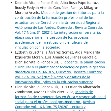
Dionisio Vitalio Ponce Ruiz, Alba Rosa Pupo Kairuz,
Rously Eedyah Atencio González, Pamilys Milagros
Moreno Arvelo,
Modelo de gestión de tutorías para la
contribución de la formación profesional de los
estudiantes de Derecho en la Universidad Regional
Autónoma de Los Andes, Quevedo
,
Revista Conrado:
Vol. 17 Núm. S1 (2021): La integración universitaria,
etapa superior en la gestión de los procesos
académicos, de investigación científica y de
vinculación con la sociedad
Lyzbeth Kruscthalia Álvarez Gómez, Aída Margarita
Izquierdo Moran, Luis Amado Gavilánes Garófalo,
Dionisio Vitalio Ponce Ruiz,
El docente, la planificación
curricular y el planificador tecnológico para la gestión
didáctica en UNIANDES, Quevedo
,
Revista Conrado:
Vol. 17 Núm. S2 (2021): Retos y desafíos de la
innovación disruptiva en la educación superior
Dionisio Vitalio Ponce Ruiz, Luis Orlando Albarracín
Zambrano, Xavier Danilo Viteri Villa,
Modelo de
formación de competencias en ética y responsabilidad
social para el profesional postmoderno
,
Revista
Conrado: Vol. 16 Núm. 75 (2020): Lectura y