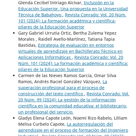
Glenda Cecibel Intriago Alcívar,
Inclusión en la
Educación Superior. Una propuesta en la Universidad
Técnica de Babahoyo
,
Revista Conrado: Vol. 20 Núm.
101 (2024): La formación académica y científica:
pilares de la Educación Superior
Gary Gabriel Urrutia Ortiz, Bertha Zulema Yepez
Morales , Raidell Avello-Martínez, Tatiana Tapia
Bastidas,
Estrategia de evaluación en entornos
virtuales de aprendizaje en Bachillerato Técnico en
Aplicaciones Informáticas
,
Revista Conrado: Vol. 20
Núm. 101 (2024): La formación académica y científica:
pilares de la Educación Superior
Carmen de las Nieves Ramos García, Omar Silva
Ramos, Andrés Raciel González Vázquez,
La
superación profesional para el proceso de
construcción del texto científico
,
Revista Conrado: Vol.
20 Núm. 99 (2024): La gestión de la información
científica en la comunidad educativa: el bibliotecario,
un profesional del servicio.
Gladys Elena Capote León, Noemí Rizo Rabelo, Lilliam
Melisa Curbelo Capote,
La autorregulación del
aprendizaje en el proceso de formación del Ingeniero