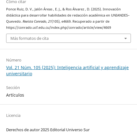
Cómo citar
Ponce Ruiz, D. V., Jalón Áreas , E. J., & Ros Álvarez , D. (2025). Innovación
didáctica para desarrollar habilidades de redacción académica en UNIANDES–
Quevedo.
Revista Conrado
,
21
(105), e4669. Recuperado a partir de
https://conrado.ucf.edu.cu/index.php/conrado/article/view/4669
Más formatos de cita
Número
Vol. 21 Núm. 105 (2025): Inteligencia artificial y aprendizaje
universitario
Sección
Artículos
Licencia
Derechos de autor 2025 Editorial Universo Sur