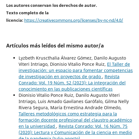
Los autores conservan los derechos de autor.
Texto completo de la
licencia:
https://creativecommons.org/licenses/by-nc-nd/4.0/
Artículos más leídos del mismo autor/a
Lyzbeth Kruscthalia Álvarez Gómez, Danilo Augusto
Viteri Intriago, Dionisio Vitalio Ponce Ruiz,
El Taller de
investigación: un espacio para fomentar competencias
de investigación en proyectos de grado
,
Revista
Conrado: Vol. 19 Núm. S2 (2023): La integración del
conocimiento en las publicaciones científicas
Dionisio Vitalio Ponce Ruiz, Danilo Augusto Viteri
Intriago, Luis Amado Gavilanes Garófalo, Gilma Nelly
Rivera Segura, María Ernestina Andrade Olmedo,
Talleres metodológicos como estrategia para la
formación docente profesional del claustro académico
en la universidad
,
Revista Conrado: Vol. 16 Núm. 75
(2020): Lectura y Comunicación de la ciencia en medio
de la pandemia (Julio-agosto)