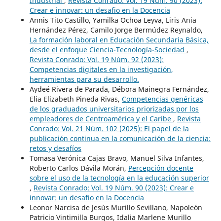
Industrial
,
Revista Conrado: Vol. 19 Núm. 90 (2023):
Crear e innovar: un desafio en la Docencia
Annis Tito Castillo, Yamilka Ochoa Leyva, Liris Ania
Hernández Pérez, Camilo Jorge Bermúdez Reynaldo,
La formación laboral en Educación Secundaria Básica,
desde el enfoque Ciencia-Tecnología-Sociedad
,
Revista Conrado: Vol. 19 Núm. 92 (2023):
Competencias digitales en la investigación,
herramientas para su desarrollo.
Aydeé Rivera de Parada, Débora Mainegra Fernández,
Elia Elizabeth Pineda Rivas,
Competencias genéricas
de los graduados universitarios priorizadas por los
empleadores de Centroamérica y el Caribe
,
Revista
Conrado: Vol. 21 Núm. 102 (2025): El papel de la
publicación continua en la comunicación de la ciencia:
retos y desafíos
Tomasa Verónica Cajas Bravo, Manuel Silva Infantes,
Roberto Carlos Dávila Morán,
Percepción docente
sobre el uso de la tecnología en la educación superior
,
Revista Conrado: Vol. 19 Núm. 90 (2023): Crear e
innovar: un desafio en la Docencia
Leonor Narcisa de Jesús Murillo Sevillano, Napoleón
Patricio Vintimilla Burgos, Idalia Marlene Murillo