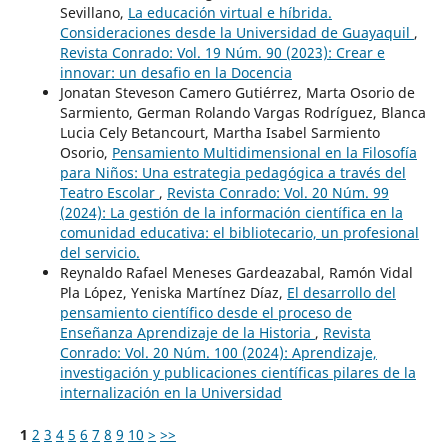
Sevillano,
La educación virtual e híbrida.
Consideraciones desde la Universidad de Guayaquil
,
Revista Conrado: Vol. 19 Núm. 90 (2023): Crear e
innovar: un desafio en la Docencia
Jonatan Steveson Camero Gutiérrez, Marta Osorio de
Sarmiento, German Rolando Vargas Rodríguez, Blanca
Lucia Cely Betancourt, Martha Isabel Sarmiento
Osorio,
Pensamiento Multidimensional en la Filosofía
para Niños: Una estrategia pedagógica a través del
Teatro Escolar
,
Revista Conrado: Vol. 20 Núm. 99
(2024): La gestión de la información científica en la
comunidad educativa: el bibliotecario, un profesional
del servicio.
Reynaldo Rafael Meneses Gardeazabal, Ramón Vidal
Pla López, Yeniska Martínez Díaz,
El desarrollo del
pensamiento científico desde el proceso de
Enseñanza Aprendizaje de la Historia
,
Revista
Conrado: Vol. 20 Núm. 100 (2024): Aprendizaje,
investigación y publicaciones científicas pilares de la
internalización en la Universidad
1
2
3
4
5
6
7
8
9
10
>
>>