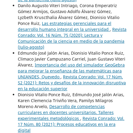
Danilo Augusto Viteri Intriago, Corona Emperatriz
Gómez Armijos, Gustavo Adolfo Álvarez Gómez,
Lyzbeth Kruscthalia Álvarez Gómez, Dionisio Vitalio
Ponce Ruiz,
Las estrategias gerenciales para el
desarrollo humano integral en la universidad
,
Revista
Conrado: Vol. 16 Núm. 75 (2020): Lectura y
Comunicación de la ciencia en medio de la pandemia
(Julio-agosto)
Edmundo José Jalón Arias, Dionisio Vitalio Ponce Ruiz,
Climaco Javier Campuzano Carriel, Juan Gustavo Viteri
Álvarez,
Importancia del uso del simulador GeoGebra
para mejorar la enseñanza de las matemáticas para
UNIANDES, Quevedo
,
Revista Conrado: Vol. 17 Núm.
S2 (2021): Retos y desafíos de la innovación disruptiva
en la educación superior
Dionisio Vitalio Ponce Ruiz, Edmundo José Jalón Arias,
Karen Clemencia Triviño Vera, Pamilys Milagros
Moreno Arvelo,
Desarrollo de competencias
curriculares en docentes universitarios. Talleres
experimentales metodológicos
,
Revista Conrado: Vol.
17 Núm. 80 (2021): Procesos educativos en la era
digital