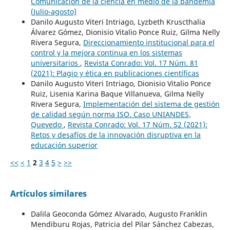
Comunicación de la ciencia en medio de la pandemia
(Julio-agosto)
Danilo Augusto Viteri Intriago, Lyzbeth Kruscthalia
Álvarez Gómez, Dionisio Vitalio Ponce Ruiz, Gilma Nelly
Rivera Segura,
Direccionamiento institucional para el
control y la mejora continua en los sistemas
universitarios
,
Revista Conrado: Vol. 17 Núm. 81
(2021): Plagio y ética en publicaciones científicas
Danilo Augusto Viteri Intriago, Dionisio Vitalio Ponce
Ruiz, Lisenia Karina Baque Villanueva, Gilma Nelly
Rivera Segura,
Implementación del sistema de gestión
de calidad según norma ISO. Caso UNIANDES,
Quevedo
,
Revista Conrado: Vol. 17 Núm. S2 (2021):
Retos y desafíos de la innovación disruptiva en la
educación superior
<<
<
1
2
3
4
5
>
>>
Artículos similares
Dalila Geoconda Gómez Alvarado, Augusto Franklin
Mendiburu Rojas, Patricia del Pilar Sánchez Cabezas,