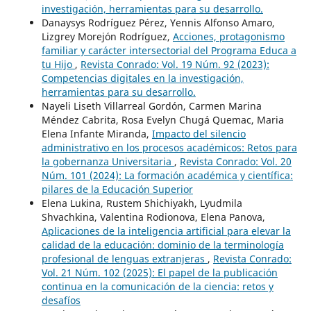
investigación, herramientas para su desarrollo.
Danaysys Rodríguez Pérez, Yennis Alfonso Amaro,
Lizgrey Morejón Rodríguez,
Acciones, protagonismo
familiar y carácter intersectorial del Programa Educa a
tu Hijo
,
Revista Conrado: Vol. 19 Núm. 92 (2023):
Competencias digitales en la investigación,
herramientas para su desarrollo.
Nayeli Liseth Villarreal Gordón, Carmen Marina
Méndez Cabrita, Rosa Evelyn Chugá Quemac, Maria
Elena Infante Miranda,
Impacto del silencio
administrativo en los procesos académicos: Retos para
la gobernanza Universitaria
,
Revista Conrado: Vol. 20
Núm. 101 (2024): La formación académica y científica:
pilares de la Educación Superior
Elena Lukina, Rustem Shichiyakh, Lyudmila
Shvachkina, Valentina Rodionova, Elena Panova,
Aplicaciones de la inteligencia artificial para elevar la
calidad de la educación: dominio de la terminología
profesional de lenguas extranjeras
,
Revista Conrado:
Vol. 21 Núm. 102 (2025): El papel de la publicación
continua en la comunicación de la ciencia: retos y
desafíos