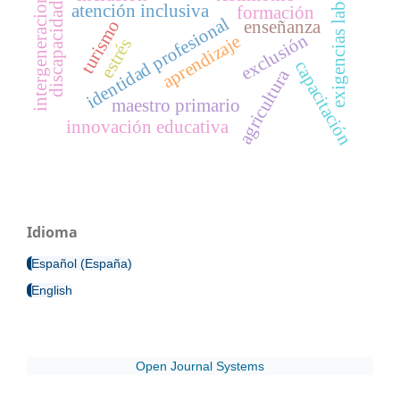
exigencias laborales
intergeneracional
discapacidad
atención inclusiva
formación
identidad profesional
turismo
enseñanza
exclusión
aprendizaje
estrés
capacitación
agricultura
maestro primario
innovación educativa
Idioma
Español (España)
English
Open Journal Systems