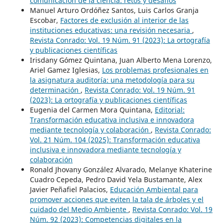
comunicación de la ciencia: retos y desafíos
Manuel Arturo Ordóñez Santos, Luis Carlos Granja
Escobar,
Factores de exclusión al interior de las
instituciones educativas: una revisión necesaria
,
Revista Conrado: Vol. 19 Núm. 91 (2023): La ortografía
y publicaciones científicas
Irisdany Gómez Quintana, Juan Alberto Mena Lorenzo,
Ariel Gamez Iglesias,
Los problemas profesionales en
la asignatura auditoría: una metodología para su
determinación
,
Revista Conrado: Vol. 19 Núm. 91
(2023): La ortografía y publicaciones científicas
Eugenia del Carmen Mora Quintana,
Editorial:
Transformación educativa inclusiva e innovadora
mediante tecnología y colaboración
,
Revista Conrado:
Vol. 21 Núm. 104 (2025): Transformación educativa
inclusiva e innovadora mediante tecnología y
colaboración
Ronald Jhovany González Alvarado, Melanye Khaterine
Cuadro Cepeda, Pedro David Yela Bustamante, Alex
Javier Peñafiel Palacios,
Educación Ambiental para
promover acciones que eviten la tala de árboles y el
cuidado del Medio Ambiente
,
Revista Conrado: Vol. 19
Núm. 92 (2023): Competencias digitales en la