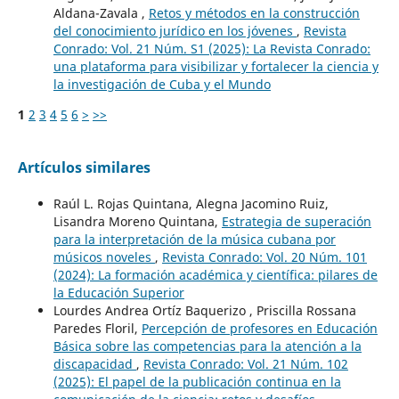
Aldana-Zavala ,
Retos y métodos en la construcción
del conocimiento jurídico en los jóvenes
,
Revista
Conrado: Vol. 21 Núm. S1 (2025): La Revista Conrado:
una plataforma para visibilizar y fortalecer la ciencia y
la investigación de Cuba y el Mundo
1
2
3
4
5
6
>
>>
Artículos similares
Raúl L. Rojas Quintana, Alegna Jacomino Ruiz,
Lisandra Moreno Quintana,
Estrategia de superación
para la interpretación de la música cubana por
músicos noveles
,
Revista Conrado: Vol. 20 Núm. 101
(2024): La formación académica y científica: pilares de
la Educación Superior
Lourdes Andrea Ortíz Baquerizo , Priscilla Rossana
Paredes Floril,
Percepción de profesores en Educación
Básica sobre las competencias para la atención a la
discapacidad
,
Revista Conrado: Vol. 21 Núm. 102
(2025): El papel de la publicación continua en la