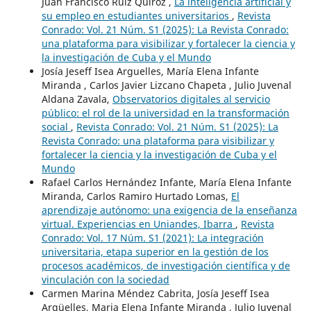
Juan Francisco Ruiz Quiroz ,
La inteligencia artificial y
su empleo en estudiantes universitarios
,
Revista
Conrado: Vol. 21 Núm. S1 (2025): La Revista Conrado:
una plataforma para visibilizar y fortalecer la ciencia y
la investigación de Cuba y el Mundo
Josía Jeseff Isea Arguelles, María Elena Infante
Miranda , Carlos Javier Lizcano Chapeta , Julio Juvenal
Aldana Zavala,
Observatorios digitales al servicio
público: el rol de la universidad en la transformación
social
,
Revista Conrado: Vol. 21 Núm. S1 (2025): La
Revista Conrado: una plataforma para visibilizar y
fortalecer la ciencia y la investigación de Cuba y el
Mundo
Rafael Carlos Hernández Infante, María Elena Infante
Miranda, Carlos Ramiro Hurtado Lomas,
El
aprendizaje autónomo: una exigencia de la enseñanza
virtual. Experiencias en Uniandes, Ibarra
,
Revista
Conrado: Vol. 17 Núm. S1 (2021): La integración
universitaria, etapa superior en la gestión de los
procesos académicos, de investigación científica y de
vinculación con la sociedad
Carmen Marina Méndez Cabrita, Josía Jeseff Isea
Argüelles, Maria Elena Infante Miranda , Julio Juvenal