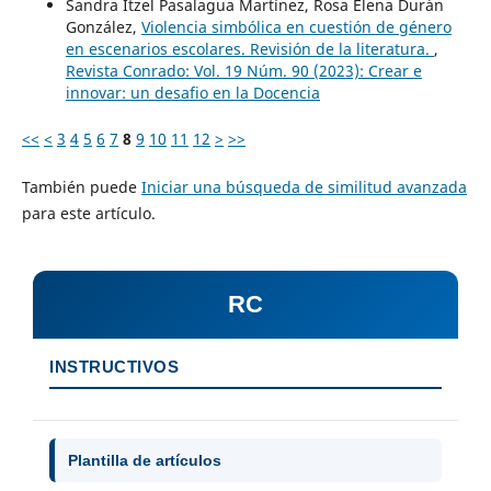
Sandra Itzel Pasalagua Martínez, Rosa Elena Durán
González,
Violencia simbólica en cuestión de género
en escenarios escolares. Revisión de la literatura.
,
Revista Conrado: Vol. 19 Núm. 90 (2023): Crear e
innovar: un desafio en la Docencia
<<
<
3
4
5
6
7
8
9
10
11
12
>
>>
También puede
Iniciar una búsqueda de similitud avanzada
para este artículo.
RC
INSTRUCTIVOS
Plantilla de artículos