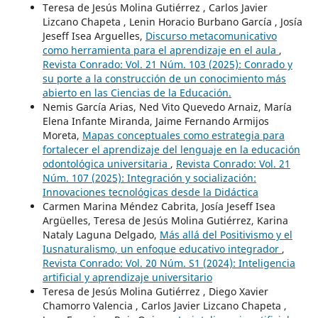
Teresa de Jesús Molina Gutiérrez , Carlos Javier
Lizcano Chapeta , Lenin Horacio Burbano García , Josía
Jeseff Isea Arguelles,
Discurso metacomunicativo
como herramienta para el aprendizaje en el aula
,
Revista Conrado: Vol. 21 Núm. 103 (2025): Conrado y
su porte a la construcción de un conocimiento más
abierto en las Ciencias de la Educación.
Nemis García Arias, Ned Vito Quevedo Arnaiz, María
Elena Infante Miranda, Jaime Fernando Armijos
Moreta,
Mapas conceptuales como estrategia para
fortalecer el aprendizaje del lenguaje en la educación
odontológica universitaria
,
Revista Conrado: Vol. 21
Núm. 107 (2025): Integración y socialización:
Innovaciones tecnológicas desde la Didáctica
Carmen Marina Méndez Cabrita, Josía Jeseff Isea
Argüelles, Teresa de Jesús Molina Gutiérrez, Karina
Nataly Laguna Delgado,
Más allá del Positivismo y el
Iusnaturalismo, un enfoque educativo integrador
,
Revista Conrado: Vol. 20 Núm. S1 (2024): Inteligencia
artificial y aprendizaje universitario
Teresa de Jesús Molina Gutiérrez , Diego Xavier
Chamorro Valencia , Carlos Javier Lizcano Chapeta ,