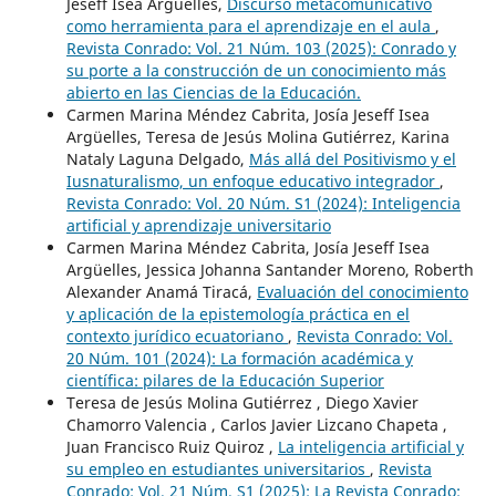
Jeseff Isea Arguelles,
Discurso metacomunicativo
como herramienta para el aprendizaje en el aula
,
Revista Conrado: Vol. 21 Núm. 103 (2025): Conrado y
su porte a la construcción de un conocimiento más
abierto en las Ciencias de la Educación.
Carmen Marina Méndez Cabrita, Josía Jeseff Isea
Argüelles, Teresa de Jesús Molina Gutiérrez, Karina
Nataly Laguna Delgado,
Más allá del Positivismo y el
Iusnaturalismo, un enfoque educativo integrador
,
Revista Conrado: Vol. 20 Núm. S1 (2024): Inteligencia
artificial y aprendizaje universitario
Carmen Marina Méndez Cabrita, Josía Jeseff Isea
Argüelles, Jessica Johanna Santander Moreno, Roberth
Alexander Anamá Tiracá,
Evaluación del conocimiento
y aplicación de la epistemología práctica en el
contexto jurídico ecuatoriano
,
Revista Conrado: Vol.
20 Núm. 101 (2024): La formación académica y
científica: pilares de la Educación Superior
Teresa de Jesús Molina Gutiérrez , Diego Xavier
Chamorro Valencia , Carlos Javier Lizcano Chapeta ,
Juan Francisco Ruiz Quiroz ,
La inteligencia artificial y
su empleo en estudiantes universitarios
,
Revista
Conrado: Vol. 21 Núm. S1 (2025): La Revista Conrado: