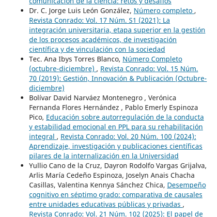
comunicación de la ciencia: retos y desafíos
Dr. C. Jorge Luis León González,
Número completo
,
Revista Conrado: Vol. 17 Núm. S1 (2021): La
integración universitaria, etapa superior en la gestión
de los procesos académicos, de investigación
científica y de vinculación con la sociedad
Tec. Ana Ibys Torres Blanco,
Número Completo
(octubre-diciembre)
,
Revista Conrado: Vol. 15 Núm.
70 (2019): Gestión, Innovación & Publicación (Octubre-
diciembre)
Bolívar David Narváez Montenegro , Verónica
Fernanda Flores Hernández , Pablo Emerly Espinoza
Pico,
Educación sobre autorregulación de la conducta
y estabilidad emocional en PPL para su rehabilitación
integral
,
Revista Conrado: Vol. 20 Núm. 100 (2024):
Aprendizaje, investigación y publicaciones científicas
pilares de la internalización en la Universidad
Yullio Cano de la Cruz, Dayron Rodolfo Vargas Grijalva,
Arlis María Cedeño Espinoza, Joselyn Anais Chacha
Casillas, Valentina Kennya Sánchez Chica,
Desempeño
cognitivo en séptimo grado: comparativa de causales
entre unidades educativas públicas y privadas
,
Revista Conrado: Vol. 21 Núm. 102 (2025): El papel de