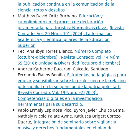
la publicación continua en la comunicación de la
ciencia: retos y desafíos
Matthew David Ortiz Burbano,
Educación y
cumplimiento en el proceso de declaración
juramentada para turistas: Normativas clave
,
Revista
Conrado: Vol. 20 Núm. 101 (2024): La formación
académica y científica: pilares de la Educación
Superior
Tec. Ana Ibys Torres Blanco,
Número Completo
(octubre-diciembre)
,
Revista Conrado: Vol. 14 Núm.
65 (2018): Unidad & Diversidad (octubre-diciembre)
Andrea Katherine Bucaram Caicedo, Santiago
Fernando Fiallos Bonilla,
Estrategias pedagógicas para
educar y sensibilizar sobre la protección de la relación
paternofilial en la suspensión de la patria potestad
,
Revista Conrado: Vol. 19 Núm. 92 (2023):
Competencias digitales en la investigación,
herramientas para su desarrollo.
Pablo Ermely Espinosa Pico, Byron Javier Chulco Lema,
Nathaly Nicole Palate Ayme, Katiusca Brigett Corozo
Duarte,
Integración de seminario sobre vigilancia
masiva y derechos fundamentales en el plan de