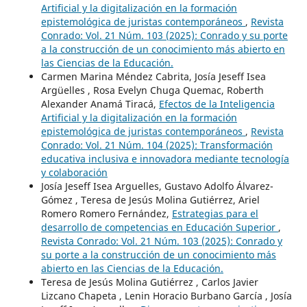
Artificial y la digitalización en la formación
epistemológica de juristas contemporáneos
,
Revista
Conrado: Vol. 21 Núm. 103 (2025): Conrado y su porte
a la construcción de un conocimiento más abierto en
las Ciencias de la Educación.
Carmen Marina Méndez Cabrita, Josía Jeseff Isea
Argüelles , Rosa Evelyn Chuga Quemac, Roberth
Alexander Anamá Tiracá,
Efectos de la Inteligencia
Artificial y la digitalización en la formación
epistemológica de juristas contemporáneos
,
Revista
Conrado: Vol. 21 Núm. 104 (2025): Transformación
educativa inclusiva e innovadora mediante tecnología
y colaboración
Josía Jeseff Isea Arguelles, Gustavo Adolfo Álvarez-
Gómez , Teresa de Jesús Molina Gutiérrez, Ariel
Romero Romero Fernández,
Estrategias para el
desarrollo de competencias en Educación Superior
,
Revista Conrado: Vol. 21 Núm. 103 (2025): Conrado y
su porte a la construcción de un conocimiento más
abierto en las Ciencias de la Educación.
Teresa de Jesús Molina Gutiérrez , Carlos Javier
Lizcano Chapeta , Lenin Horacio Burbano García , Josía