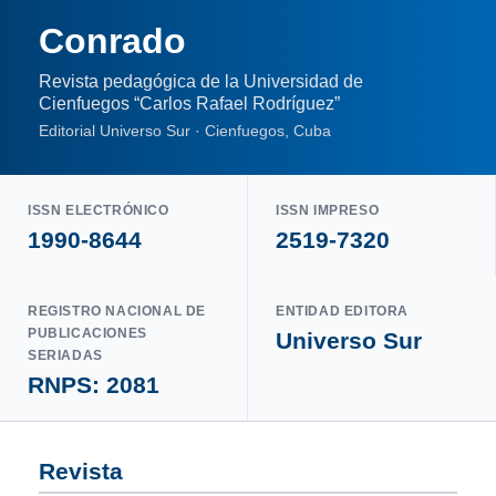
Conrado
Revista pedagógica de la Universidad de
Cienfuegos “Carlos Rafael Rodríguez”
Editorial Universo Sur · Cienfuegos, Cuba
ISSN ELECTRÓNICO
ISSN IMPRESO
1990-8644
2519-7320
REGISTRO NACIONAL DE
ENTIDAD EDITORA
PUBLICACIONES
Universo Sur
SERIADAS
RNPS: 2081
Revista