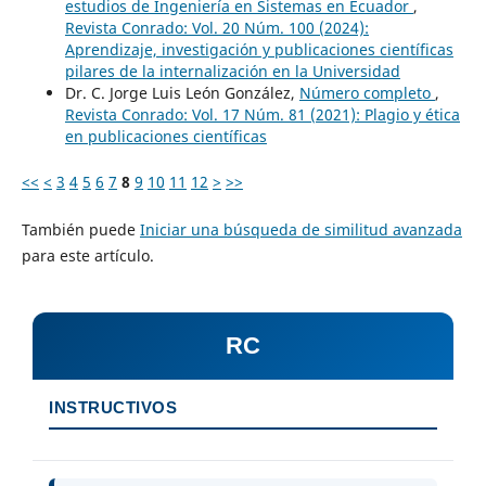
estudios de Ingeniería en Sistemas en Ecuador
,
Revista Conrado: Vol. 20 Núm. 100 (2024):
Aprendizaje, investigación y publicaciones científicas
pilares de la internalización en la Universidad
Dr. C. Jorge Luis León González,
Número completo
,
Revista Conrado: Vol. 17 Núm. 81 (2021): Plagio y ética
en publicaciones científicas
<<
<
3
4
5
6
7
8
9
10
11
12
>
>>
También puede
Iniciar una búsqueda de similitud avanzada
para este artículo.
RC
INSTRUCTIVOS