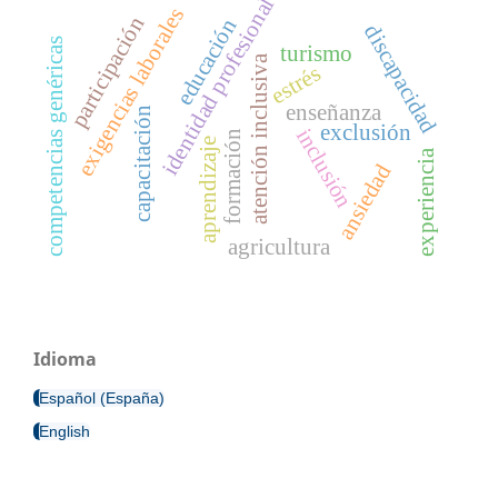
identidad profesional
exigencias laborales
participación
educación
discapacidad
competencias genéricas
turismo
atención inclusiva
estrés
enseñanza
capacitación
exclusión
inclusión
formación
aprendizaje
experiencia
ansiedad
agricultura
Idioma
Español (España)
English