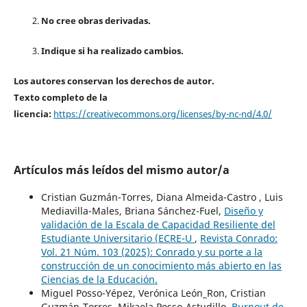
No cree obras derivadas.
Indique si ha realizado cambios.
Los autores conservan los derechos de autor.
Texto completo de la
licencia:
https://creativecommons.org/licenses/by-nc-nd/4.0/
Artículos más leídos del mismo autor/a
Cristian Guzmán-Torres, Diana Almeida-Castro , Luis
Mediavilla-Males, Briana Sánchez-Fuel,
Diseño y
validación de la Escala de Capacidad Resiliente del
Estudiante Universitario (ECRE-U
,
Revista Conrado:
Vol. 21 Núm. 103 (2025): Conrado y su porte a la
construcción de un conocimiento más abierto en las
Ciencias de la Educación.
Miguel Posso-Yépez, Verónica León_Ron, Cristian
Guzmán-Torres, Mikaela Posso-Astudillo,
Burnout de