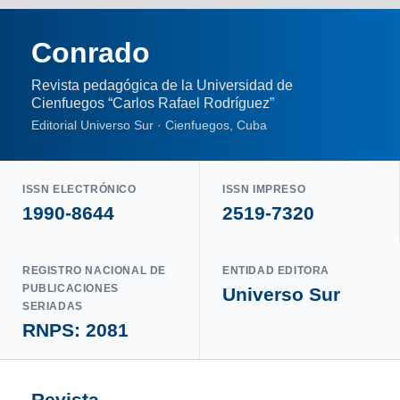
Conrado
Revista pedagógica de la Universidad de
Cienfuegos “Carlos Rafael Rodríguez”
Editorial Universo Sur · Cienfuegos, Cuba
ISSN ELECTRÓNICO
ISSN IMPRESO
1990-8644
2519-7320
REGISTRO NACIONAL DE
ENTIDAD EDITORA
PUBLICACIONES
Universo Sur
SERIADAS
RNPS: 2081
Revista