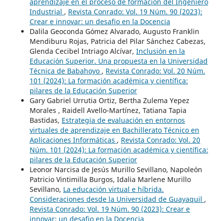
aprendizaje en el proceso de formación del Ingeniero
Industrial
,
Revista Conrado: Vol. 19 Núm. 90 (2023):
Crear e innovar: un desafio en la Docencia
Dalila Geoconda Gómez Alvarado, Augusto Franklin
Mendiburu Rojas, Patricia del Pilar Sánchez Cabezas,
Glenda Cecibel Intriago Alcívar,
Inclusión en la
Educación Superior. Una propuesta en la Universidad
Técnica de Babahoyo
,
Revista Conrado: Vol. 20 Núm.
101 (2024): La formación académica y científica:
pilares de la Educación Superior
Gary Gabriel Urrutia Ortiz, Bertha Zulema Yepez
Morales , Raidell Avello-Martínez, Tatiana Tapia
Bastidas,
Estrategia de evaluación en entornos
virtuales de aprendizaje en Bachillerato Técnico en
Aplicaciones Informáticas
,
Revista Conrado: Vol. 20
Núm. 101 (2024): La formación académica y científica:
pilares de la Educación Superior
Leonor Narcisa de Jesús Murillo Sevillano, Napoleón
Patricio Vintimilla Burgos, Idalia Marlene Murillo
Sevillano,
La educación virtual e híbrida.
Consideraciones desde la Universidad de Guayaquil
,
Revista Conrado: Vol. 19 Núm. 90 (2023): Crear e
innovar: un desafio en la Docencia