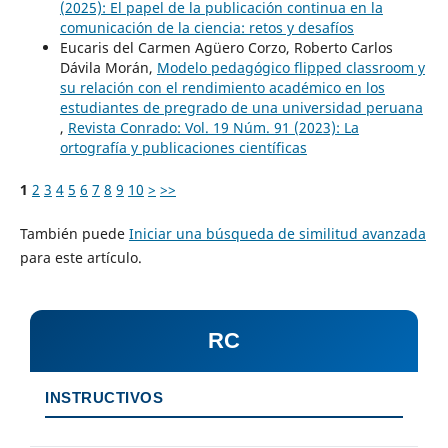
(2025): El papel de la publicación continua en la
comunicación de la ciencia: retos y desafíos
Eucaris del Carmen Agüero Corzo, Roberto Carlos
Dávila Morán,
Modelo pedagógico flipped classroom y
su relación con el rendimiento académico en los
estudiantes de pregrado de una universidad peruana
,
Revista Conrado: Vol. 19 Núm. 91 (2023): La
ortografía y publicaciones científicas
1
2
3
4
5
6
7
8
9
10
>
>>
También puede
Iniciar una búsqueda de similitud avanzada
para este artículo.
RC
INSTRUCTIVOS