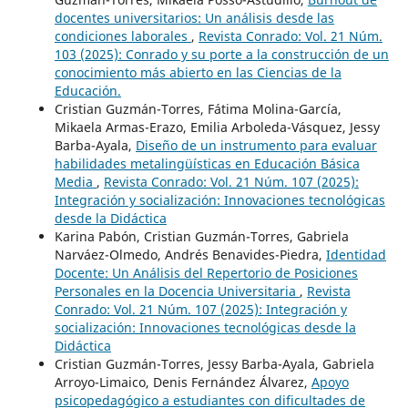
docentes universitarios: Un análisis desde las
condiciones laborales
,
Revista Conrado: Vol. 21 Núm.
103 (2025): Conrado y su porte a la construcción de un
conocimiento más abierto en las Ciencias de la
Educación.
Cristian Guzmán-Torres, Fátima Molina-García,
Mikaela Armas-Erazo, Emilia Arboleda-Vásquez, Jessy
Barba-Ayala,
Diseño de un instrumento para evaluar
habilidades metalingüísticas en Educación Básica
Media
,
Revista Conrado: Vol. 21 Núm. 107 (2025):
Integración y socialización: Innovaciones tecnológicas
desde la Didáctica
Karina Pabón, Cristian Guzmán-Torres, Gabriela
Narváez-Olmedo, Andrés Benavides-Piedra,
Identidad
Docente: Un Análisis del Repertorio de Posiciones
Personales en la Docencia Universitaria
,
Revista
Conrado: Vol. 21 Núm. 107 (2025): Integración y
socialización: Innovaciones tecnológicas desde la
Didáctica
Cristian Guzmán-Torres, Jessy Barba-Ayala, Gabriela
Arroyo-Limaico, Denis Fernández Álvarez,
Apoyo
psicopedagógico a estudiantes con dificultades de