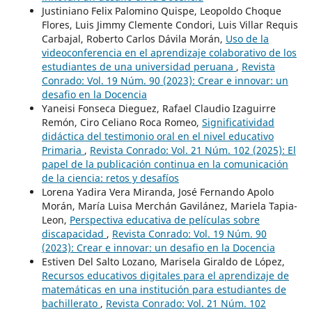
Justiniano Felix Palomino Quispe, Leopoldo Choque
Flores, Luis Jimmy Clemente Condori, Luis Villar Requis
Carbajal, Roberto Carlos Dávila Morán,
Uso de la
videoconferencia en el aprendizaje colaborativo de los
estudiantes de una universidad peruana
,
Revista
Conrado: Vol. 19 Núm. 90 (2023): Crear e innovar: un
desafio en la Docencia
Yaneisi Fonseca Dieguez, Rafael Claudio Izaguirre
Remón, Ciro Celiano Roca Romeo,
Significatividad
didáctica del testimonio oral en el nivel educativo
Primaria
,
Revista Conrado: Vol. 21 Núm. 102 (2025): El
papel de la publicación continua en la comunicación
de la ciencia: retos y desafíos
Lorena Yadira Vera Miranda, José Fernando Apolo
Morán, María Luisa Merchán Gavilánez, Mariela Tapia-
Leon,
Perspectiva educativa de películas sobre
discapacidad
,
Revista Conrado: Vol. 19 Núm. 90
(2023): Crear e innovar: un desafio en la Docencia
Estiven Del Salto Lozano, Marisela Giraldo de López,
Recursos educativos digitales para el aprendizaje de
matemáticas en una institución para estudiantes de
bachillerato
,
Revista Conrado: Vol. 21 Núm. 102