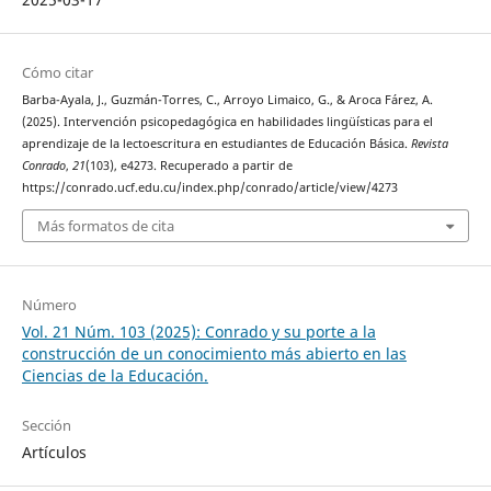
Cómo citar
Barba-Ayala, J., Guzmán-Torres, C., Arroyo Limaico, G., & Aroca Fárez, A.
(2025). Intervención psicopedagógica en habilidades lingüísticas para el
aprendizaje de la lectoescritura en estudiantes de Educación Básica.
Revista
Conrado
,
21
(103), e4273. Recuperado a partir de
https://conrado.ucf.edu.cu/index.php/conrado/article/view/4273
Más formatos de cita
Número
Vol. 21 Núm. 103 (2025): Conrado y su porte a la
construcción de un conocimiento más abierto en las
Ciencias de la Educación.
Sección
Artículos