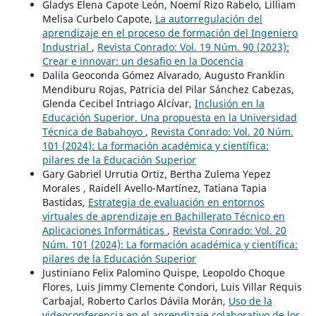
Gladys Elena Capote León, Noemí Rizo Rabelo, Lilliam
Melisa Curbelo Capote,
La autorregulación del
aprendizaje en el proceso de formación del Ingeniero
Industrial
,
Revista Conrado: Vol. 19 Núm. 90 (2023):
Crear e innovar: un desafio en la Docencia
Dalila Geoconda Gómez Alvarado, Augusto Franklin
Mendiburu Rojas, Patricia del Pilar Sánchez Cabezas,
Glenda Cecibel Intriago Alcívar,
Inclusión en la
Educación Superior. Una propuesta en la Universidad
Técnica de Babahoyo
,
Revista Conrado: Vol. 20 Núm.
101 (2024): La formación académica y científica:
pilares de la Educación Superior
Gary Gabriel Urrutia Ortiz, Bertha Zulema Yepez
Morales , Raidell Avello-Martínez, Tatiana Tapia
Bastidas,
Estrategia de evaluación en entornos
virtuales de aprendizaje en Bachillerato Técnico en
Aplicaciones Informáticas
,
Revista Conrado: Vol. 20
Núm. 101 (2024): La formación académica y científica:
pilares de la Educación Superior
Justiniano Felix Palomino Quispe, Leopoldo Choque
Flores, Luis Jimmy Clemente Condori, Luis Villar Requis
Carbajal, Roberto Carlos Dávila Morán,
Uso de la
videoconferencia en el aprendizaje colaborativo de los