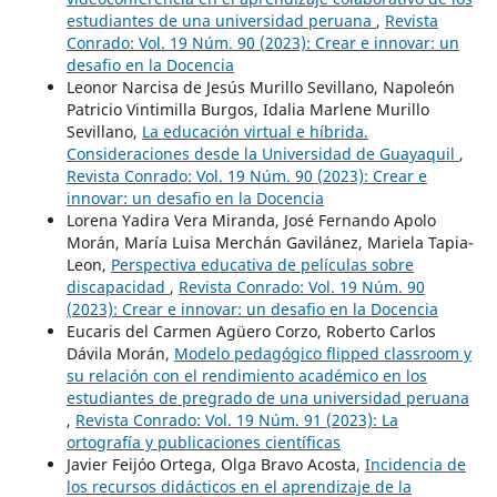
estudiantes de una universidad peruana
,
Revista
Conrado: Vol. 19 Núm. 90 (2023): Crear e innovar: un
desafio en la Docencia
Leonor Narcisa de Jesús Murillo Sevillano, Napoleón
Patricio Vintimilla Burgos, Idalia Marlene Murillo
Sevillano,
La educación virtual e híbrida.
Consideraciones desde la Universidad de Guayaquil
,
Revista Conrado: Vol. 19 Núm. 90 (2023): Crear e
innovar: un desafio en la Docencia
Lorena Yadira Vera Miranda, José Fernando Apolo
Morán, María Luisa Merchán Gavilánez, Mariela Tapia-
Leon,
Perspectiva educativa de películas sobre
discapacidad
,
Revista Conrado: Vol. 19 Núm. 90
(2023): Crear e innovar: un desafio en la Docencia
Eucaris del Carmen Agüero Corzo, Roberto Carlos
Dávila Morán,
Modelo pedagógico flipped classroom y
su relación con el rendimiento académico en los
estudiantes de pregrado de una universidad peruana
,
Revista Conrado: Vol. 19 Núm. 91 (2023): La
ortografía y publicaciones científicas
Javier Feijóo Ortega, Olga Bravo Acosta,
Incidencia de
los recursos didácticos en el aprendizaje de la