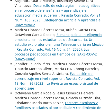
Alejandra Olarte Monroy, Rosamary Selene Lara
Villanueva,
Desarrollo de estrategias metacognitivas
en el proceso de enseñanza – aprendizaje en
educación media superior.
,
Revista Conrado: Vol. 21
Núm. 105 (2025): Inteligencia artificial y aprendizaje
universitario
Maritza Librada Cáceres Mesa, Rubén García Cruz,
Octaviano García Robelo,
El manejo de la inteligencia
emocional en los estudiantes de Secundaria. Un
estudio exploratorio en una Telesecundaria en México
,
Revista Conrado: Vol. 16 Núm. 74 (2020): Los
procesos pedagógicos en tiempos del SARS-COV-2
(Mayo-junio)
Jennifer Callado Pérez, Maritza Librada Cáceres Mesa,
Tiburcio Moreno Olivos, María Cruz Chong Barreiro,
Gonzalo Aquiles Serna Alcántara,
Evaluación del
aprendizaje en nivel superior
,
Revista Conrado: Vol.
18 Núm. 86 (2022): La Revista un espacio virtual de
aprendizaje
Octaviano García Robelo, Jesús Cisneros Herrera,
Maritza Librada Cáceres Mesa, Gelacio Guzmán Díaz,
Cristianne María Butto Zarzar,
Factores escolares y
familiares asociados al aprendizaje y rendimiento de