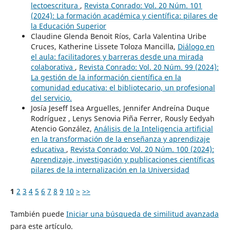
lectoescritura
,
Revista Conrado: Vol. 20 Núm. 101
(2024): La formación académica y científica: pilares de
la Educación Superior
Claudine Glenda Benoit Ríos, Carla Valentina Uribe
Cruces, Katherine Lissete Toloza Mancilla,
Diálogo en
el aula: facilitadores y barreras desde una mirada
colaborativa
,
Revista Conrado: Vol. 20 Núm. 99 (2024):
La gestión de la información científica en la
comunidad educativa: el bibliotecario, un profesional
del servicio.
Josía Jeseff Isea Arguelles, Jennifer Andreína Duque
Rodríguez , Lenys Senovia Piña Ferrer, Rously Eedyah
Atencio González,
Análisis de la Inteligencia artificial
en la transformación de la enseñanza y aprendizaje
educativa
,
Revista Conrado: Vol. 20 Núm. 100 (2024):
Aprendizaje, investigación y publicaciones científicas
pilares de la internalización en la Universidad
1
2
3
4
5
6
7
8
9
10
>
>>
También puede
Iniciar una búsqueda de similitud avanzada
para este artículo.