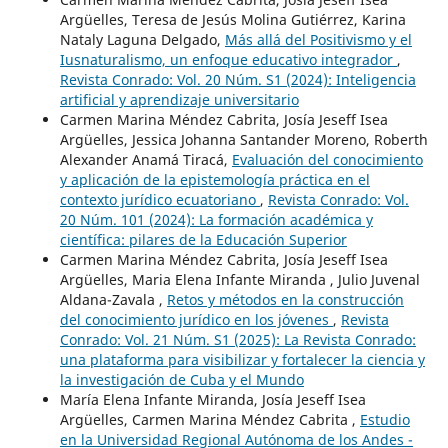
Argüelles, Teresa de Jesús Molina Gutiérrez, Karina
Nataly Laguna Delgado,
Más allá del Positivismo y el
Iusnaturalismo, un enfoque educativo integrador
,
Revista Conrado: Vol. 20 Núm. S1 (2024): Inteligencia
artificial y aprendizaje universitario
Carmen Marina Méndez Cabrita, Josía Jeseff Isea
Argüelles, Jessica Johanna Santander Moreno, Roberth
Alexander Anamá Tiracá,
Evaluación del conocimiento
y aplicación de la epistemología práctica en el
contexto jurídico ecuatoriano
,
Revista Conrado: Vol.
20 Núm. 101 (2024): La formación académica y
científica: pilares de la Educación Superior
Carmen Marina Méndez Cabrita, Josía Jeseff Isea
Argüelles, Maria Elena Infante Miranda , Julio Juvenal
Aldana-Zavala ,
Retos y métodos en la construcción
del conocimiento jurídico en los jóvenes
,
Revista
Conrado: Vol. 21 Núm. S1 (2025): La Revista Conrado:
una plataforma para visibilizar y fortalecer la ciencia y
la investigación de Cuba y el Mundo
María Elena Infante Miranda, Josía Jeseff Isea
Argüelles, Carmen Marina Méndez Cabrita ,
Estudio
en la Universidad Regional Autónoma de los Andes -