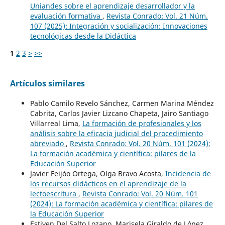
Uniandes sobre el aprendizaje desarrollador y la
evaluación formativa
,
Revista Conrado: Vol. 21 Núm.
107 (2025): Integración y socialización: Innovaciones
tecnológicas desde la Didáctica
1
2
3
>
>>
Artículos similares
Pablo Camilo Revelo Sánchez, Carmen Marina Méndez
Cabrita, Carlos Javier Lizcano Chapeta, Jairo Santiago
Villarreal Lima,
La formación de profesionales y los
análisis sobre la eficacia judicial del procedimiento
abreviado
,
Revista Conrado: Vol. 20 Núm. 101 (2024):
La formación académica y científica: pilares de la
Educación Superior
Javier Feijóo Ortega, Olga Bravo Acosta,
Incidencia de
los recursos didácticos en el aprendizaje de la
lectoescritura
,
Revista Conrado: Vol. 20 Núm. 101
(2024): La formación académica y científica: pilares de
la Educación Superior
Estiven Del Salto Lozano, Marisela Giraldo de López,