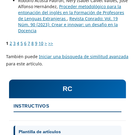
Rodolfo Acosta Padrón, Nery Isabel Calvet Valdés, José
Alfonso Hernández,
Proceder metodológico para la
entonación del inglés en la Formación de Profesores
de Lenguas Extranjeras
,
Revista Conrado: Vol. 19
Núm. 90 (2023): Crear e innovar: un desafio en la
Docencia
1
2
3
4
5
6
7
8
9
10
>
>>
También puede
Iniciar una búsqueda de similitud avanzada
para este artículo.
RC
INSTRUCTIVOS
Plantilla de artículos