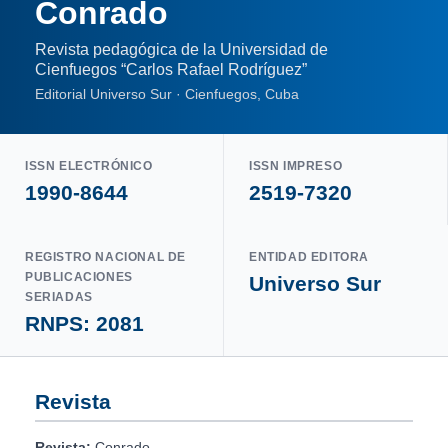
Conrado
Revista pedagógica de la Universidad de
Cienfuegos “Carlos Rafael Rodríguez”
Editorial Universo Sur · Cienfuegos, Cuba
ISSN ELECTRÓNICO
ISSN IMPRESO
1990-8644
2519-7320
REGISTRO NACIONAL DE
ENTIDAD EDITORA
PUBLICACIONES
Universo Sur
SERIADAS
RNPS: 2081
Revista
Revista:
Conrado