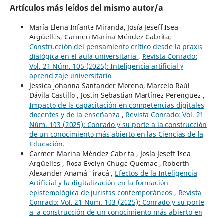
Artículos más leídos del mismo autor/a
María Elena Infante Miranda, Josía Jeseff Isea
Argüelles, Carmen Marina Méndez Cabrita,
Construcción del pensamiento crítico desde la praxis
dialógica en el aula universitaria
,
Revista Conrado:
Vol. 21 Núm. 105 (2025): Inteligencia artificial y
aprendizaje universitario
Jessica Johanna Santander Moreno, Marcelo Raúl
Dávila Castillo , Jostin Sebastián Martínez Perenguez ,
Impacto de la capacitación en competencias digitales
docentes y de la enseñanza
,
Revista Conrado: Vol. 21
Núm. 103 (2025): Conrado y su porte a la construcción
de un conocimiento más abierto en las Ciencias de la
Educación.
Carmen Marina Méndez Cabrita , Josía Jeseff Isea
Argüelles , Rosa Evelyn Chuga Quemac , Roberth
Alexander Anamá Tiracá ,
Efectos de la Inteligencia
Artificial y la digitalización en la formación
epistemológica de juristas contemporáneos
,
Revista
Conrado: Vol. 21 Núm. 103 (2025): Conrado y su porte
a la construcción de un conocimiento más abierto en