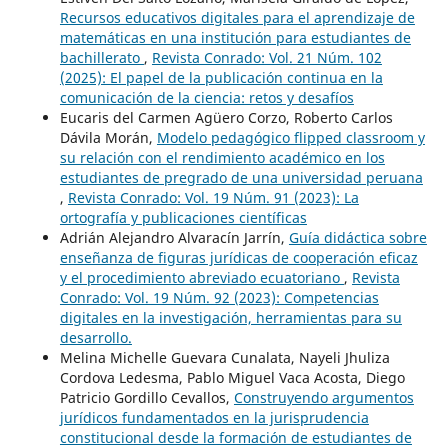
Recursos educativos digitales para el aprendizaje de
matemáticas en una institución para estudiantes de
bachillerato
,
Revista Conrado: Vol. 21 Núm. 102
(2025): El papel de la publicación continua en la
comunicación de la ciencia: retos y desafíos
Eucaris del Carmen Agüero Corzo, Roberto Carlos
Dávila Morán,
Modelo pedagógico flipped classroom y
su relación con el rendimiento académico en los
estudiantes de pregrado de una universidad peruana
,
Revista Conrado: Vol. 19 Núm. 91 (2023): La
ortografía y publicaciones científicas
Adrián Alejandro Alvaracín Jarrín,
Guía didáctica sobre
enseñanza de figuras jurídicas de cooperación eficaz
y el procedimiento abreviado ecuatoriano
,
Revista
Conrado: Vol. 19 Núm. 92 (2023): Competencias
digitales en la investigación, herramientas para su
desarrollo.
Melina Michelle Guevara Cunalata, Nayeli Jhuliza
Cordova Ledesma, Pablo Miguel Vaca Acosta, Diego
Patricio Gordillo Cevallos,
Construyendo argumentos
jurídicos fundamentados en la jurisprudencia
constitucional desde la formación de estudiantes de