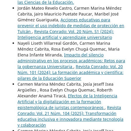
las Ciencias de la Educación.
Jordán Mateo Revelo Castro, Carmen Marina Méndez
Cabrita, Jairo Mauricio Puetate Paucar, Maribel José
Giménez Guariguata,
Acciones educativas para
prevenir el uso indebido de medidas de protección en
Tulcán
,
Revista Conrado: Vol. 20 Núm. S1 (2024):
Inteligencia artificial y aprendizaje universitario
Nayeli Liseth Villarreal Gordón, Carmen Marina
Méndez Cabrita, Rosa Evelyn Chugá Quemac, Maria
Elena Infante Miranda,
Impacto del silencio
administrativo en los procesos académicos: Retos para
la gobernanza Universitaria
,
Revista Conrado: Vol. 20
Núm. 101 (2024): La formación académica y científica:
pilares de la Educación Superior
Carmen Marina Méndez Cabrita, Josía Jeseff Isea
Argüelles , Rosa Evelyn Chuga Quemac, Roberth
Alexander Anamá Tiracá,
Efectos de la Inteligencia
Artificial y la digitalización en la formación
epistemológica de juristas contemporáneos
,
Revista
Conrado: Vol. 21 Núm. 104 (2025): Transformación
educativa inclusiva e innovadora mediante tecnología
y colaboración
Carmen Marina Méndez Cabrita, Josía Jeseff Isea