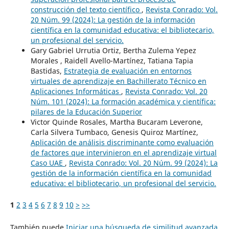
construcción del texto científico
,
Revista Conrado: Vol.
20 Núm. 99 (2024): La gestión de la información
científica en la comunidad educativa: el bibliotecario,
un profesional del servicio.
Gary Gabriel Urrutia Ortiz, Bertha Zulema Yepez
Morales , Raidell Avello-Martínez, Tatiana Tapia
Bastidas,
Estrategia de evaluación en entornos
virtuales de aprendizaje en Bachillerato Técnico en
Aplicaciones Informáticas
,
Revista Conrado: Vol. 20
Núm. 101 (2024): La formación académica y científica:
pilares de la Educación Superior
Victor Quinde Rosales, Martha Bucaram Leverone,
Carla Silvera Tumbaco, Genesis Quiroz Martínez,
Aplicación de análisis discriminante como evaluación
de factores que intervinieron en el aprendizaje virtual
Caso UAE
,
Revista Conrado: Vol. 20 Núm. 99 (2024): La
gestión de la información científica en la comunidad
educativa: el bibliotecario, un profesional del servicio.
1
2
3
4
5
6
7
8
9
10
>
>>
También puede
Iniciar una búsqueda de similitud avanzada