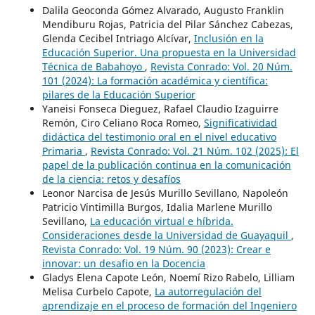
Dalila Geoconda Gómez Alvarado, Augusto Franklin
Mendiburu Rojas, Patricia del Pilar Sánchez Cabezas,
Glenda Cecibel Intriago Alcívar,
Inclusión en la
Educación Superior. Una propuesta en la Universidad
Técnica de Babahoyo
,
Revista Conrado: Vol. 20 Núm.
101 (2024): La formación académica y científica:
pilares de la Educación Superior
Yaneisi Fonseca Dieguez, Rafael Claudio Izaguirre
Remón, Ciro Celiano Roca Romeo,
Significatividad
didáctica del testimonio oral en el nivel educativo
Primaria
,
Revista Conrado: Vol. 21 Núm. 102 (2025): El
papel de la publicación continua en la comunicación
de la ciencia: retos y desafíos
Leonor Narcisa de Jesús Murillo Sevillano, Napoleón
Patricio Vintimilla Burgos, Idalia Marlene Murillo
Sevillano,
La educación virtual e híbrida.
Consideraciones desde la Universidad de Guayaquil
,
Revista Conrado: Vol. 19 Núm. 90 (2023): Crear e
innovar: un desafio en la Docencia
Gladys Elena Capote León, Noemí Rizo Rabelo, Lilliam
Melisa Curbelo Capote,
La autorregulación del
aprendizaje en el proceso de formación del Ingeniero