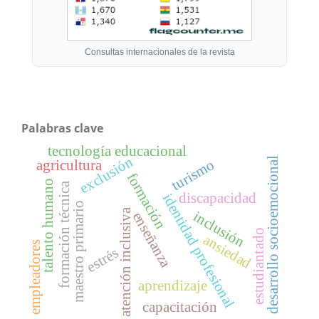
Consultas internacionales de la revista
Palabras clave
tecnología educacional
exclusión
desarrollo socioemocional
turismo
agricultura
formación
talento humano
formación técnica
discapacidad
identidad profesional
maestro primario
atención inclusiva
inclusión
enseñanza
estudiantado
ansiedad
empleadores
estrés
aprendizaje
capacitación