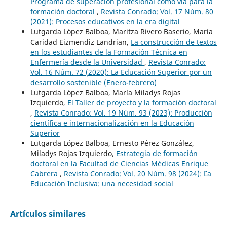
Programa de superación profesional como vía para la
formación doctoral
,
Revista Conrado: Vol. 17 Núm. 80
(2021): Procesos educativos en la era digital
Lutgarda López Balboa, Maritza Rivero Baserio, María
Caridad Eizmendiz Landrian,
La construcción de textos
en los estudiantes de la Formación Técnica en
Enfermería desde la Universidad
,
Revista Conrado:
Vol. 16 Núm. 72 (2020): La Educación Superior por un
desarrollo sostenible (Enero-febrero)
Lutgarda López Balboa, María Miladys Rojas
Izquierdo,
El Taller de proyecto y la formación doctoral
,
Revista Conrado: Vol. 19 Núm. 93 (2023): Producción
científica e internacionalización en la Educación
Superior
Lutgarda López Balboa, Ernesto Pérez González,
Miladys Rojas Izquierdo,
Estrategia de formación
doctoral en la Facultad de Ciencias Médicas Enrique
Cabrera
,
Revista Conrado: Vol. 20 Núm. 98 (2024): ¨¨La
Educación Inclusiva: una necesidad social
Artículos similares