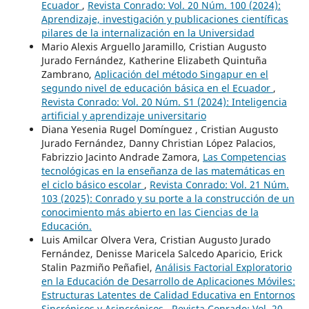
Ecuador
,
Revista Conrado: Vol. 20 Núm. 100 (2024):
Aprendizaje, investigación y publicaciones científicas
pilares de la internalización en la Universidad
Mario Alexis Arguello Jaramillo, Cristian Augusto
Jurado Fernández, Katherine Elizabeth Quintuña
Zambrano,
Aplicación del método Singapur en el
segundo nivel de educación básica en el Ecuador
,
Revista Conrado: Vol. 20 Núm. S1 (2024): Inteligencia
artificial y aprendizaje universitario
Diana Yesenia Rugel Domínguez , Cristian Augusto
Jurado Fernández, Danny Christian López Palacios,
Fabrizzio Jacinto Andrade Zamora,
Las Competencias
tecnológicas en la enseñanza de las matemáticas en
el ciclo básico escolar
,
Revista Conrado: Vol. 21 Núm.
103 (2025): Conrado y su porte a la construcción de un
conocimiento más abierto en las Ciencias de la
Educación.
Luis Amilcar Olvera Vera, Cristian Augusto Jurado
Fernández, Denisse Maricela Salcedo Aparicio, Erick
Stalin Pazmiño Peñafiel,
Análisis Factorial Exploratorio
en la Educación de Desarrollo de Aplicaciones Móviles:
Estructuras Latentes de Calidad Educativa en Entornos
Sincrónicos y Asincrónicos
,
Revista Conrado: Vol. 20