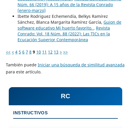
Núm. 66 (2019): A 15 años de la Revista Conrado
(enero-marzo)
Ibette Rodriguez Echemendía, Belkys Ramírez
Sánchez, Blanca Margarita Ramírez García,
Guion de
software educativo Mi huerto favorito.
,
Revista
Conrado: Vol. 18 Núm. 88 (2022): Las TICs en la
Ecucación Superior Contemporánea
<<
<
4
5
6
7
8
9
10
11
12
13
>
>>
También puede
Iniciar una búsqueda de similitud avanzada
para este artículo.
RC
INSTRUCTIVOS