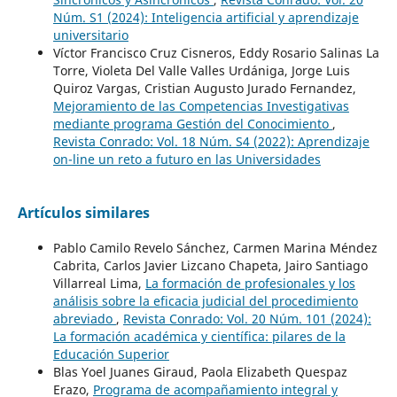
Núm. S1 (2024): Inteligencia artificial y aprendizaje
universitario
Víctor Francisco Cruz Cisneros, Eddy Rosario Salinas La
Torre, Violeta Del Valle Valles Urdániga, Jorge Luis
Quiroz Vargas, Cristian Augusto Jurado Fernandez,
Mejoramiento de las Competencias Investigativas
mediante programa Gestión del Conocimiento
,
Revista Conrado: Vol. 18 Núm. S4 (2022): Aprendizaje
on-line un reto a futuro en las Universidades
Artículos similares
Pablo Camilo Revelo Sánchez, Carmen Marina Méndez
Cabrita, Carlos Javier Lizcano Chapeta, Jairo Santiago
Villarreal Lima,
La formación de profesionales y los
análisis sobre la eficacia judicial del procedimiento
abreviado
,
Revista Conrado: Vol. 20 Núm. 101 (2024):
La formación académica y científica: pilares de la
Educación Superior
Blas Yoel Juanes Giraud, Paola Elizabeth Quespaz
Erazo,
Programa de acompañamiento integral y