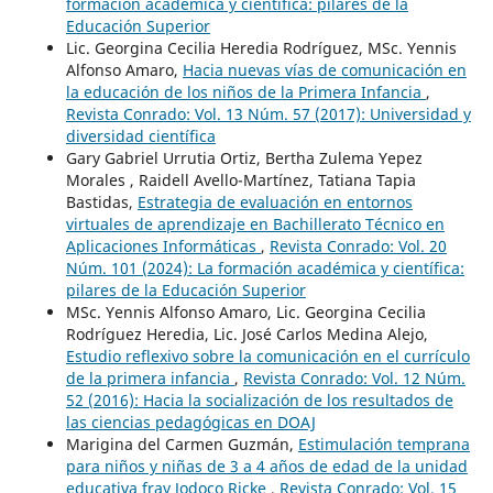
formación académica y científica: pilares de la
Educación Superior
Lic. Georgina Cecilia Heredia Rodríguez, MSc. Yennis
Alfonso Amaro,
Hacia nuevas vías de comunicación en
la educación de los niños de la Primera Infancia
,
Revista Conrado: Vol. 13 Núm. 57 (2017): Universidad y
diversidad científica
Gary Gabriel Urrutia Ortiz, Bertha Zulema Yepez
Morales , Raidell Avello-Martínez, Tatiana Tapia
Bastidas,
Estrategia de evaluación en entornos
virtuales de aprendizaje en Bachillerato Técnico en
Aplicaciones Informáticas
,
Revista Conrado: Vol. 20
Núm. 101 (2024): La formación académica y científica:
pilares de la Educación Superior
MSc. Yennis Alfonso Amaro, Lic. Georgina Cecilia
Rodríguez Heredia, Lic. José Carlos Medina Alejo,
Estudio reflexivo sobre la comunicación en el currículo
de la primera infancia
,
Revista Conrado: Vol. 12 Núm.
52 (2016): Hacia la socialización de los resultados de
las ciencias pedagógicas en DOAJ
Marigina del Carmen Guzmán,
Estimulación temprana
para niños y niñas de 3 a 4 años de edad de la unidad
educativa fray Jodoco Ricke
,
Revista Conrado: Vol. 15