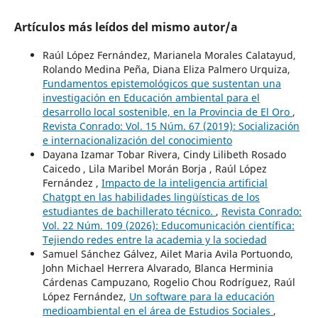
Artículos más leídos del mismo autor/a
Raúl López Fernández, Marianela Morales Calatayud,
Rolando Medina Peña, Diana Eliza Palmero Urquiza,
Fundamentos epistemológicos que sustentan una
investigación en Educación ambiental para el
desarrollo local sostenible, en la Provincia de El Oro
,
Revista Conrado: Vol. 15 Núm. 67 (2019): Socialización
e internacionalización del conocimiento
Dayana Izamar Tobar Rivera, Cindy Lilibeth Rosado
Caicedo , Lila Maribel Morán Borja , Raúl López
Fernández ,
Impacto de la inteligencia artificial
Chatgpt en las habilidades lingüísticas de los
estudiantes de bachillerato técnico.
,
Revista Conrado:
Vol. 22 Núm. 109 (2026): Educomunicación científica:
Tejiendo redes entre la academia y la sociedad
Samuel Sánchez Gálvez, Ailet Maria Avila Portuondo,
John Michael Herrera Alvarado, Blanca Herminia
Cárdenas Campuzano, Rogelio Chou Rodríguez, Raúl
López Fernández,
Un software para la educación
medioambiental en el área de Estudios Sociales
,