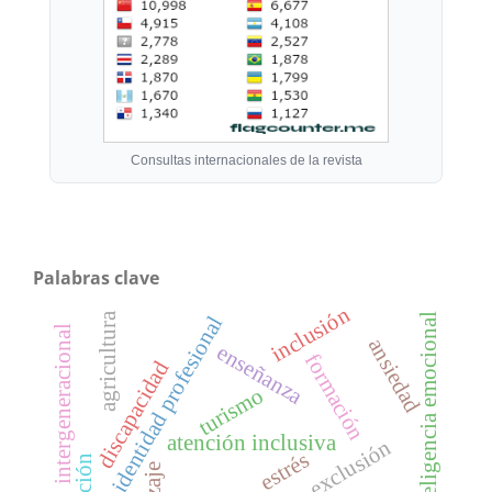
Consultas internacionales de la revista
Palabras clave
inclusión
agricultura
inteligencia emocional
identidad profesional
intergeneracional
ansiedad
enseñanza
formación
discapacidad
turismo
atención inclusiva
exclusión
estrés