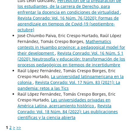
Luis León González,
Percepción de la preparación de
los estudiantes, de la carrera de Derecho, para
enfrentar la docencia en condiciones de virtualidad
,
Revista Conrado: Vol. 16 Núm. 76 (2020): Formas de
aprendizaje en tiempos de Covid-19 (septiembre-
octubre)
José Chiumbo Paiva, Eric Crespo Hurtado, Raúl López
Fernández, Tomás Crespo Borges,
Mathematics
contests in Huambo province: a pedagogical model for
their development
,
Revista Conrado: Vol. 16 Núm. S 1
(2020): Neutrosofía y educación: transformación de los
procesos pedagógicos en tiempos de incertidumbre
Raúl López Fernández, Tomás Crespo Borges, Eric
Crespo Hurtado,
La universidad latinoamericana en la
colonia
,
Revista Conrado: Vol. 17 Núm. 83 (2021): La
pandemia: retos a las Tics
Raúl López Fernández, Tomás Crespo Borges, Eric
Crespo Hurtado,
Las universidades privadas en
América Latina, acercamiento histórico
,
Revista
Conrado: Vol. 18 Núm. 84 (2022): Las publicaciones
científicas y la ciencia abierta
1
2
>
>>