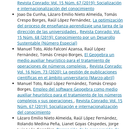
Revista Conrado: Vol. 15 Núm. 67 (2019): Socialización
e internacionalización del conocimiento
Joao Da Cunha, Lázaro Emilio Nieto Almeida, Tomás
Crespo Borges, Raúl López Fernández,
La optimización
del proceso de enseñanza-aprendizaje una tarea de la
dirección de las universidades
,
Revista Conrado: Vol.
15 Núm. 68 (2019): Conocimiento por un Desarollo
Sustentable (Número Especial)
Manuel Toto, Aldo Falconí Azansa, Raúl López
Fernández, Tomás Crespo Borges,
El Geogebra un
medio auxiliar heurístico para el tratamiento de
operaciones de números complejos
,
Revista Conrado:
Vol. 16 Núm. 73 (2020): La gestión de publicaciones
científicas en el ámbito universitario (Marzo-abril)
Manuel Toto, Raúl López Fernández, Tomás Crespo
Borges,
Empleo del software Geogebra como medio
auxiliar heurístico para el tratamiento de los números
complejos y sus operaciones
,
Revista Conrado: Vol. 15
Núm. 67 (2019): Socialización e internacionalización
del conocimiento
Lázaro Emilio Nieto Almeida, Raúl López Fernández,
Rolando Medina Peña, Lianet Goyas Céspedes, Jorge