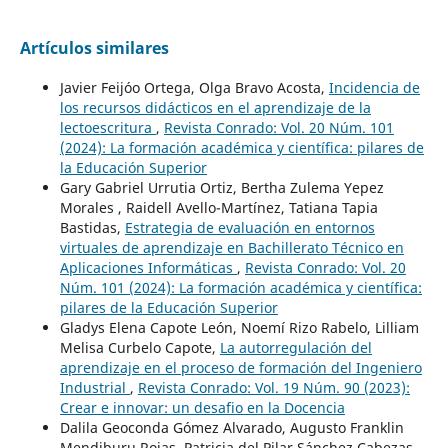
Artículos similares
Javier Feijóo Ortega, Olga Bravo Acosta,
Incidencia de
los recursos didácticos en el aprendizaje de la
lectoescritura
,
Revista Conrado: Vol. 20 Núm. 101
(2024): La formación académica y científica: pilares de
la Educación Superior
Gary Gabriel Urrutia Ortiz, Bertha Zulema Yepez
Morales , Raidell Avello-Martínez, Tatiana Tapia
Bastidas,
Estrategia de evaluación en entornos
virtuales de aprendizaje en Bachillerato Técnico en
Aplicaciones Informáticas
,
Revista Conrado: Vol. 20
Núm. 101 (2024): La formación académica y científica:
pilares de la Educación Superior
Gladys Elena Capote León, Noemí Rizo Rabelo, Lilliam
Melisa Curbelo Capote,
La autorregulación del
aprendizaje en el proceso de formación del Ingeniero
Industrial
,
Revista Conrado: Vol. 19 Núm. 90 (2023):
Crear e innovar: un desafio en la Docencia
Dalila Geoconda Gómez Alvarado, Augusto Franklin
Mendiburu Rojas, Patricia del Pilar Sánchez Cabezas,