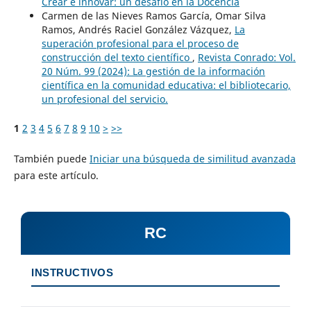
Crear e innovar: un desafio en la Docencia
Carmen de las Nieves Ramos García, Omar Silva
Ramos, Andrés Raciel González Vázquez,
La
superación profesional para el proceso de
construcción del texto científico
,
Revista Conrado: Vol.
20 Núm. 99 (2024): La gestión de la información
científica en la comunidad educativa: el bibliotecario,
un profesional del servicio.
1
2
3
4
5
6
7
8
9
10
>
>>
También puede
Iniciar una búsqueda de similitud avanzada
para este artículo.
RC
INSTRUCTIVOS