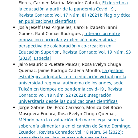
Flores, Carmen Marina Méndez Cabrita,
El derecho a
la educación a partir de la pandemia Covid 19
,
Revista Conrado: Vol. 17 Núm. 81 (2021): Plagio y ética
en publicaciones científicas
Josía Jeseff Isea Arguelles, Carol Elizabeth Ianni
Gómez, Raúl Comas Rodríguez,
Interacción entre
innovación curricular y extensión universitaria:
perspectiva de colaboración y co-creación en
Educación Superior
,
Revista Conrado: Vol. 19 Núm. S3
(2023): Especial
Jairo Mauricio Puetate Paucar, Rosa Evelyn Chuga
Quemac, Jaime Rodrigo Cadena Morillo,
La gestión
estratégica adoptadas en la educación virtual por la
universidad regional autónoma de los andes, sede
Tulcán en tiempos de pandemia covid-19
,
Revista
Conrado: Vol. 18 Núm. S2 (2022): Integración
universitaria desde las publicaciones científicas
Jorge Gabriel Del Pozo Carrasco, Mónica Del Roció
Mosquera Endara, Rosa Evelyn Chuga Quemac,
Método para la evaluación del marco legal sobre la
soberanía alimentaria en el cantón de Santo Domingo,
Ecuador
,
Revista Conrado: Vol. 18 Núm. S4 (2022):