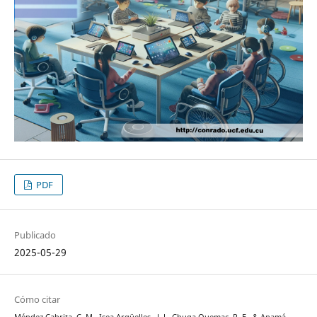
PDF
Publicado
2025-05-29
Cómo citar
Méndez Cabrita, C. M., Isea Argüelles , J. J., Chuga Quemac, R. E., & Anamá