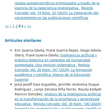
relatos autoetnográficos entrelazados a través de la
vivencia de la experiencia investigativa
,
Revista
Conrado: Vol. 19 Núm. S2 (2023): La integración del
conocimiento en las publicaciones científicas
<<
<
1
2
3
4
>
>>
Artículos similares
Eric Guerra-Dávila, Frank Guerra-Reyes, Diego Dávila-
Otero, Frank Guerra-Dávila,
Inteligencia artificial y
práctica didáctica en contextos de humanidad
aumentada. Una revision sistemática
,
Revista
Conrado: Vol. 20 Núm. 101 (2024): La formación
académica y científica: pilares de la Educación
Superior
Josía Jeseff Isea Arguelles, Jennifer Andreína Duque
Rodríguez , Lenys Senovia Piña Ferrer, Rously Eedyah
Atencio González,
Análisis de la Inteligencia artificial
en la transformación de la enseñanza y aprendizaje
educativa
,
Revista Conrado: Vol. 20 Núm. 100 (2024):
Aprendizaje, investigación y publicaciones científicas