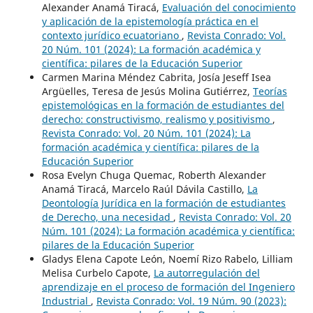
Alexander Anamá Tiracá,
Evaluación del conocimiento
y aplicación de la epistemología práctica en el
contexto jurídico ecuatoriano
,
Revista Conrado: Vol.
20 Núm. 101 (2024): La formación académica y
científica: pilares de la Educación Superior
Carmen Marina Méndez Cabrita, Josía Jeseff Isea
Argüelles, Teresa de Jesús Molina Gutiérrez,
Teorías
epistemológicas en la formación de estudiantes del
derecho: constructivismo, realismo y positivismo
,
Revista Conrado: Vol. 20 Núm. 101 (2024): La
formación académica y científica: pilares de la
Educación Superior
Rosa Evelyn Chuga Quemac, Roberth Alexander
Anamá Tiracá, Marcelo Raúl Dávila Castillo,
La
Deontología Jurídica en la formación de estudiantes
de Derecho, una necesidad
,
Revista Conrado: Vol. 20
Núm. 101 (2024): La formación académica y científica:
pilares de la Educación Superior
Gladys Elena Capote León, Noemí Rizo Rabelo, Lilliam
Melisa Curbelo Capote,
La autorregulación del
aprendizaje en el proceso de formación del Ingeniero
Industrial
,
Revista Conrado: Vol. 19 Núm. 90 (2023):