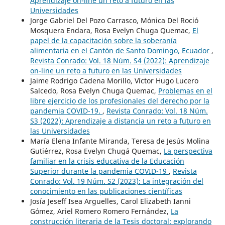
Aprendizaje on-line un reto a futuro en las
Universidades
Jorge Gabriel Del Pozo Carrasco, Mónica Del Roció
Mosquera Endara, Rosa Evelyn Chuga Quemac,
El
papel de la capacitación sobre la soberanía
alimentaria en el Cantón de Santo Domingo, Ecuador
,
Revista Conrado: Vol. 18 Núm. S4 (2022): Aprendizaje
on-line un reto a futuro en las Universidades
Jaime Rodrigo Cadena Morillo, Víctor Hugo Lucero
Salcedo, Rosa Evelyn Chuga Quemac,
Problemas en el
libre ejercicio de los profesionales del derecho por la
pandemia COVID-19.
,
Revista Conrado: Vol. 18 Núm.
S3 (2022): Aprendizaje a distancia un reto a futuro en
las Universidades
María Elena Infante Miranda, Teresa de Jesús Molina
Gutiérrez, Rosa Evelyn Chugá Quemac,
La perspectiva
familiar en la crisis educativa de la Educación
Superior durante la pandemia COVID-19
,
Revista
Conrado: Vol. 19 Núm. S2 (2023): La integración del
conocimiento en las publicaciones científicas
Josía Jeseff Isea Arguelles, Carol Elizabeth Ianni
Gómez, Ariel Romero Romero Fernández,
La
construcción literaria de la Tesis doctoral: explorando